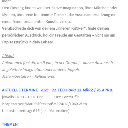
mehr…
Den Einstieg finden wir über aktive Imagination, über Märchen oder
Mythen, über eine bestimmte Technik, die Auseinandersetzung mit
einem/einer bestimmten Künstler/in etc.
Verabschiede dich von deinem „inneren Kritiker“, finde deinen
persönlichen Ausdruck, hol dir Freude am Gestalten – nicht nur am
Papier (zurück) in dein Leben!
Ablauf:
Ankommen (bei dir, im Raum, in der Gruppe) – kurzer Austausch –
angeleitete Imagination oder anderer Impuls –
Malen/Gestalten – Reflektieren
AKTUELLE TERMINE 2025: 22. FEBURAR/ 22. MÄRZ / 26. APRIL
jeweils 16.30 – 19.30 Uhr Ort: Center für
Körperarbeit/Mariahilferstraße 124/18/1060 Wien
Unkostenbeitrag: € 15 (inkl. Materialien)
THEMEN: