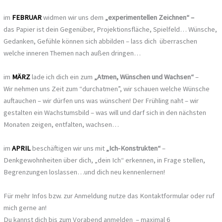
im
FEBRUAR
widmen wir uns dem
„experimentellen Zeichnen“ –
d
as Papier ist dein Gegenüber, Projektionsfläche, Spielfeld… Wünsche,
Gedanken, Gefühle können sich abbilden – lass dich überraschen
welche inneren Themen nach außen dringen…
im
MÄRZ
lade ich dich ein zum
„Atmen, Wünschen und Wachsen“
–
Wir nehmen uns Zeit zum “durchatmen”, wir schauen welche Wünsche
auftauchen – wir dürfen uns was wünschen! Der Frühling naht – wir
gestalten ein Wachstumsbild – was will und darf sich in den nächsten
Monaten zeigen, entfalten, wachsen…
im
APRIL
beschäftigen wir uns mit
„Ich-Konstrukten“
–
Denkgewohnheiten über dich, „dein Ich“ erkennen, in Frage stellen,
Begrenzungen loslassen…und dich neu kennenlernen!
Für mehr Infos bzw. zur Anmeldung nutze das Kontaktformular oder ruf
mich gerne an!
Du kannst dich bis zum Vorabend anmelden – maximal 6